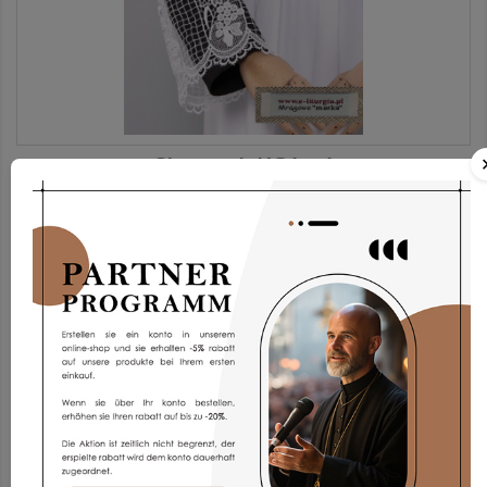
Chorrock KG1g-1
168,93 €