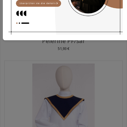
Pelerine PF/sar
51,93 €