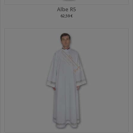
Albe R5
62,59 €