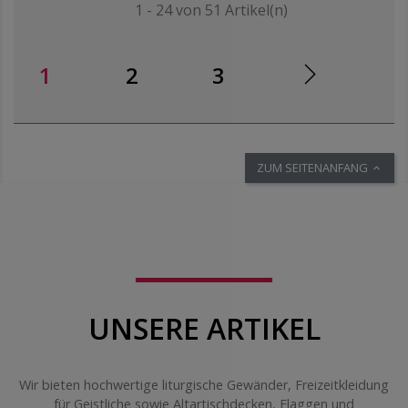
1 - 24 von 51 Artikel(n)
1
2
3
ZUM SEITENANFANG

UNSERE ARTIKEL
Wir bieten hochwertige liturgische Gewänder, Freizeitkleidung
für Geistliche sowie Altartischdecken, Flaggen und