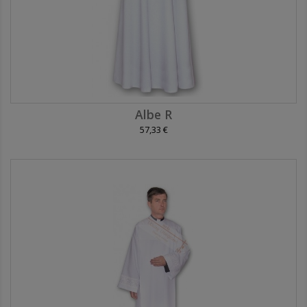
Albe R
57,33 €