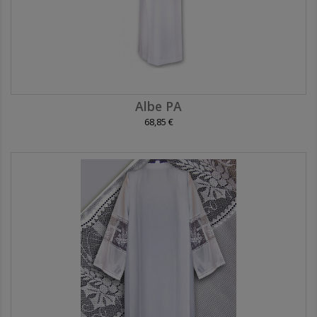
Albe PA
68,85 €