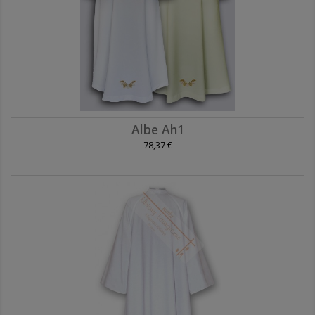
Albe Ah1
78,37 €