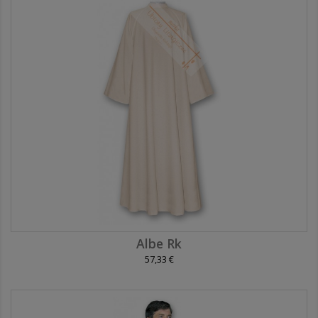
Albe Rk
57,33 €