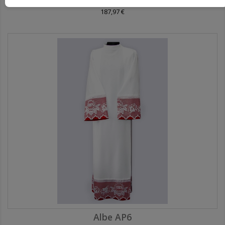
Albe Ap2g-3
187,97 €
Albe AP6