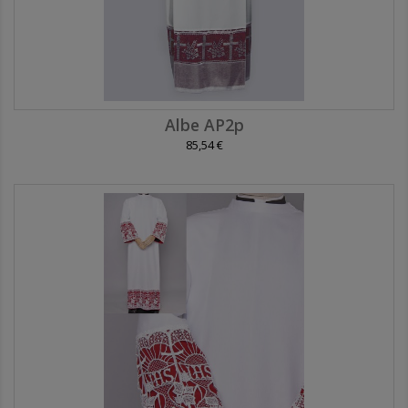
Albe AP2p
85,54 €