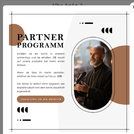
Albe Ap1g-3
187,97 €