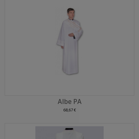
Albe PA
68,67 €