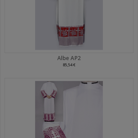
Albe AP2
85,54 €