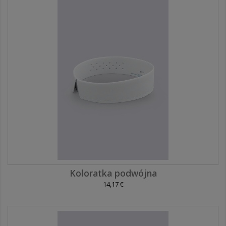
Koloratka podwójna
14,17 €