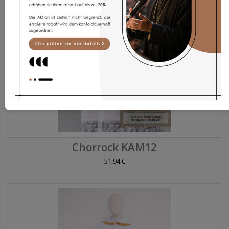
Chorrock KAM12
51,94 €