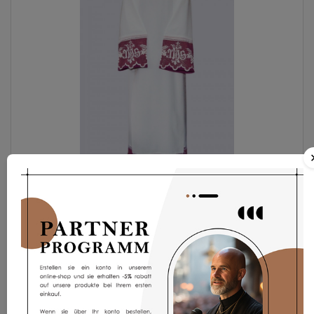
Albe AP8p
80,84 €