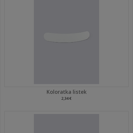
Koloratka listek
2,34 €