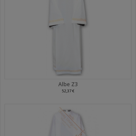
Albe Z3
52,37 €