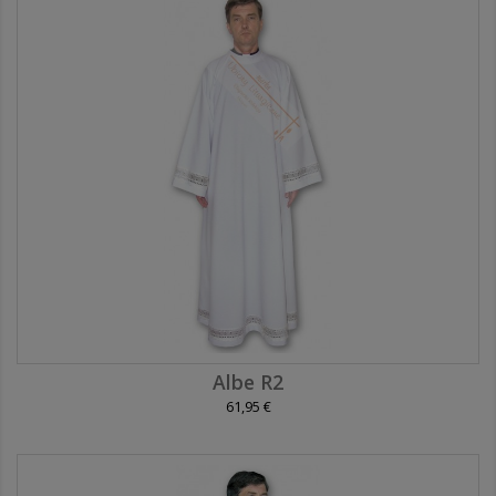
Albe R2
61,95 €