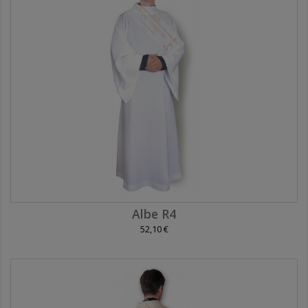
Albe R4
52,10 €