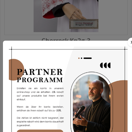
Chorrock Kp2g-3
173,93 €