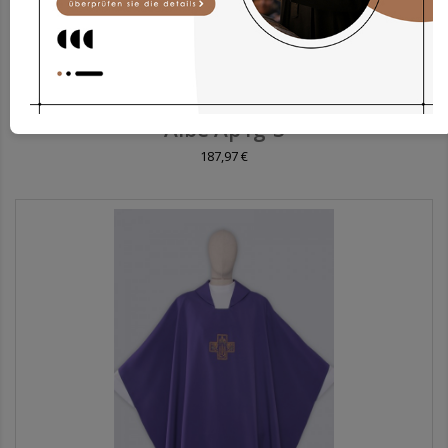
Albe Ap1g-3
187,97 €