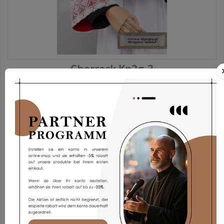
Chorrock Kp2g-3
173,93 €