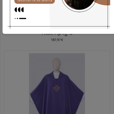
Albe Ap1g-3
187,97 €