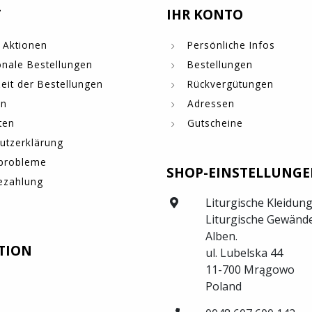
T
IHR KONTO
 Aktionen
Persönliche Infos
onale Bestellungen
Bestellungen
eit der Bestellungen
Rückvergütungen
en
Adressen
ten
Gutscheine
utzerklärung
probleme
SHOP-EINSTELLUNG
ezahlung
Liturgische Kleidung
Liturgische Gewände
Alben.
TION
ul. Lubelska 44
11-700 Mrągowo
Poland