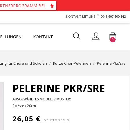
PARTNERPROGRAMM BEI
KONTAKT MIT UNS
0048 607 600 142
TELLUNGEN
KONTAKT
0
ts und Westen für Priester
tartücher mit durchbrochenem Motiv
her mit Guipure-Spitze
dung für Chöre und Scholen
Kurze Chor-Pelerinen
Pelerine Pkr/sre
PELERINE PKR/SRE
AUSGEWÄHLTES MODELL / MUSTER:
Pkr/sre / 20cm
26,05 €
bruttopreis