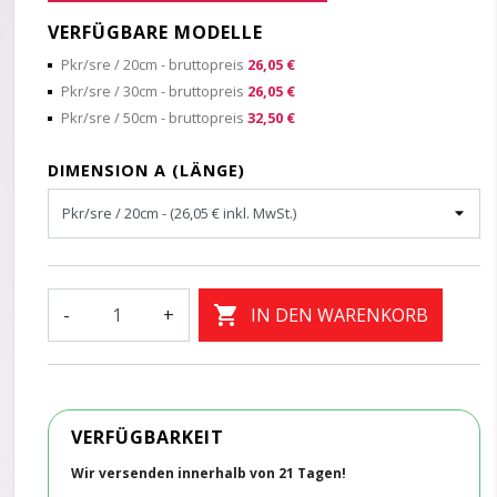
VERFÜGBARE MODELLE
Pkr/sre / 20cm
- bruttopreis
26,05 €
Pkr/sre / 30cm
- bruttopreis
26,05 €
Pkr/sre / 50cm
- bruttopreis
32,50 €
DIMENSION A (LÄNGE)

-
+
IN DEN WARENKORB
VERFÜGBARKEIT
Wir versenden innerhalb von 21 Tagen!