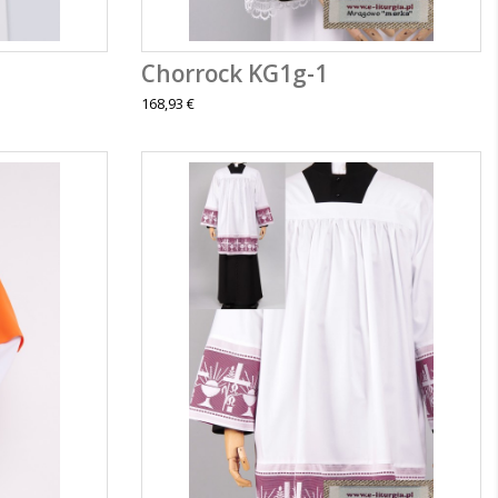
Chorrock KG1g-1
168,93 €