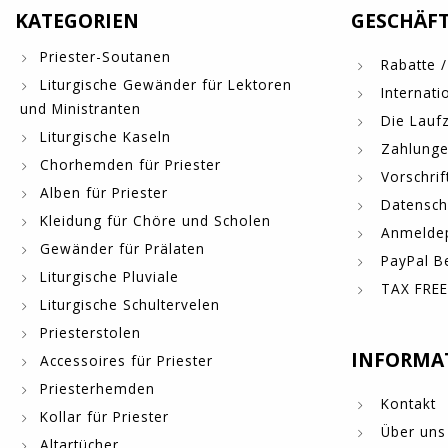
KATEGORIEN
GESCHÄF
Priester-Soutanen
Rabatte /
Liturgische Gewänder für Lektoren
Internati
und Ministranten
Die Laufz
Liturgische Kaseln
Zahlung
Chorhemden für Priester
Vorschrif
Alben für Priester
Datensch
Kleidung für Chöre und Scholen
Anmelde
Gewänder für Prälaten
PayPal B
Liturgische Pluviale
TAX FREE
Liturgische Schultervelen
Priesterstolen
INFORMA
Accessoires für Priester
Priesterhemden
Kontakt
Kollar für Priester
Über uns
Altartücher