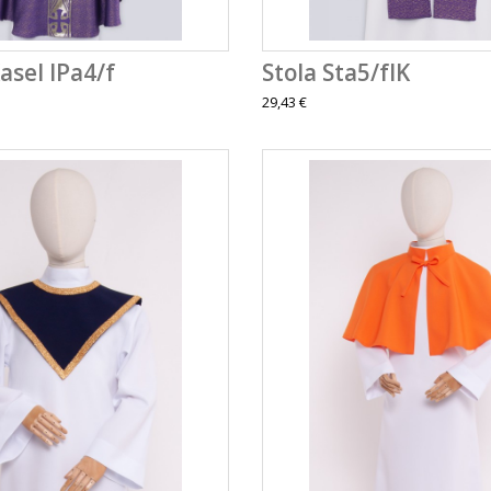
asel IPa4/f
Stola Sta5/fIK
29,43 €