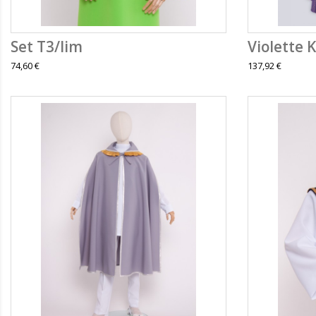
Set T3/lim
Violette K
74,60 €
137,92 €