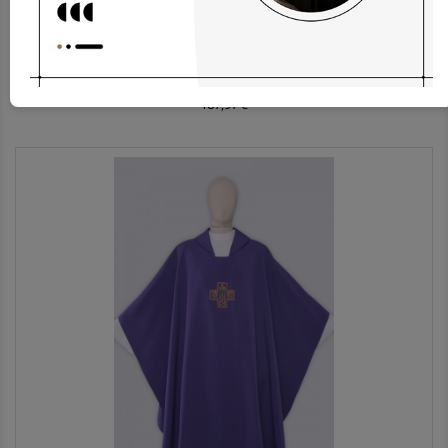
Albe Ap1g-3
187,97 €