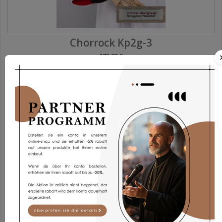
Chorrock Kp2g-3
173,93 €