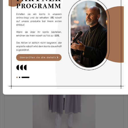
Chorrock KG1g-1
168,93 €