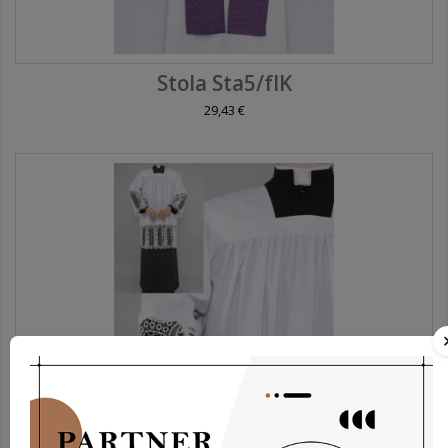
Stola Sta5/fIK
29,43 €