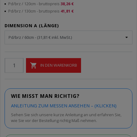
Pd/brz / 120cm
- bruttopreis
38,26 €
Pd/brz / 130cm
- bruttopreis
41,81 €
DIMENSION A (LÄNGE)

IN DEN WARENKORB
WIE MISST MAN RICHTIG?
ANLEITUNG ZUM MESSEN ANSEHEN – (KLICKEN)
Sehen Sie sich unsere kurze Anleitung an und erfahren Sie,
wie Sie vor der Bestellung richtig Maß nehmen.