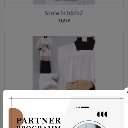
Stola Sth6/bZ
31,84 €