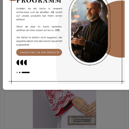
Chorrock Kp2g-3
173,93 €