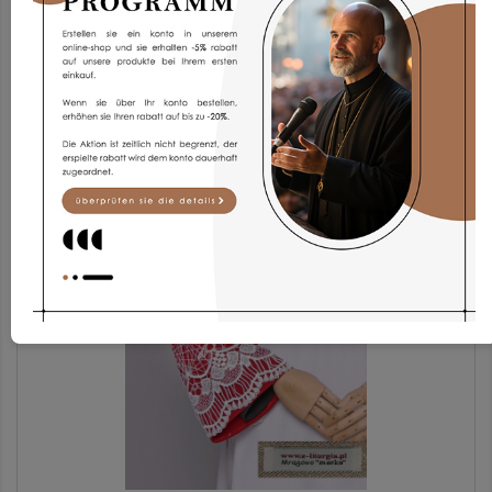
Chorrock Kp2g-3
173,93 €