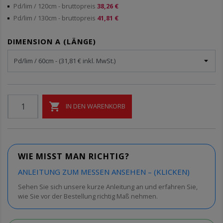
Pd/lim / 120cm
- bruttopreis
38,26 €
Pd/lim / 130cm
- bruttopreis
41,81 €
DIMENSION A (LÄNGE)

IN DEN WARENKORB
WIE MISST MAN RICHTIG?
ANLEITUNG ZUM MESSEN ANSEHEN – (KLICKEN)
Sehen Sie sich unsere kurze Anleitung an und erfahren Sie,
wie Sie vor der Bestellung richtig Maß nehmen.