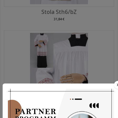
Stola Sth6/bZ
31,84 €