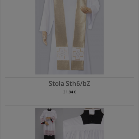
Stola Sth6/bZ
31,84 €