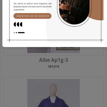
Albe Ap1g-3
187,97 €