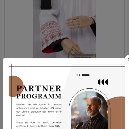
Chorrock Kp2g-3
173,93 €