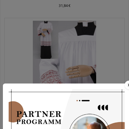
31,84 €
Chorrock Kp2g-3