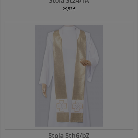
Stola St24/fA
29,53 €
Stola Sth6/bZ