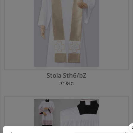
Stola Sth6/bZ
31,84 €