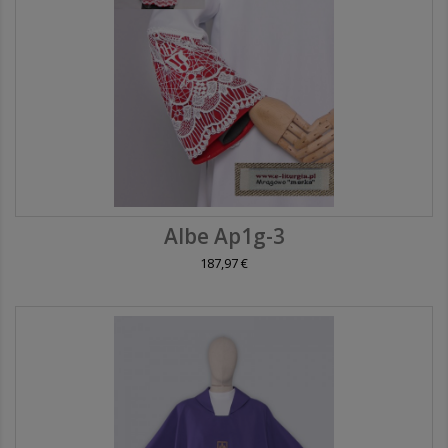
Albe Ap1g-3
187,97 €