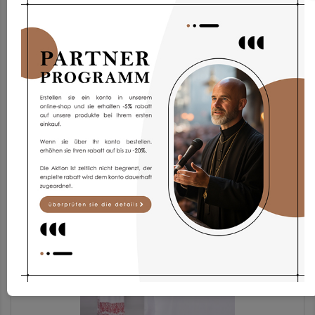
Chorrock Kp2g-3
173,93 €