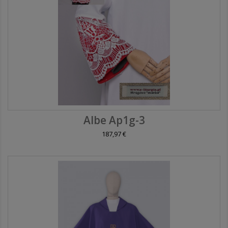
Albe Ap1g-3
187,97 €