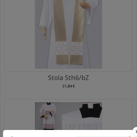
Stola Sth6/bZ
31,84 €