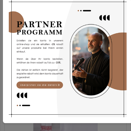
Chorrock Kp2g-3
173,93 €