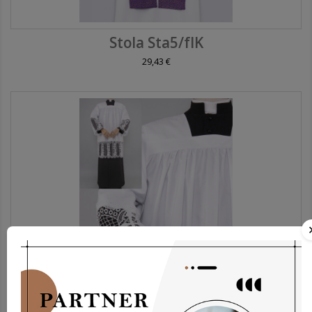
Stola Sta5/fIK
29,43 €