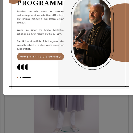
Chorrock KG1g-1
168,93 €