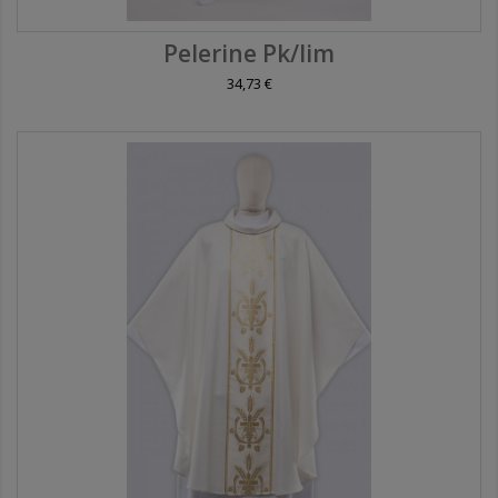
Pelerine Pk/lim
34,73 €