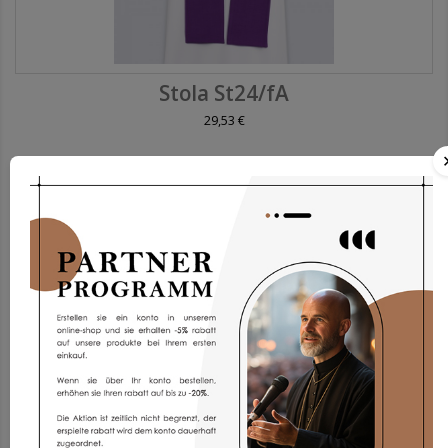
Stola St24/fA
29,53 €