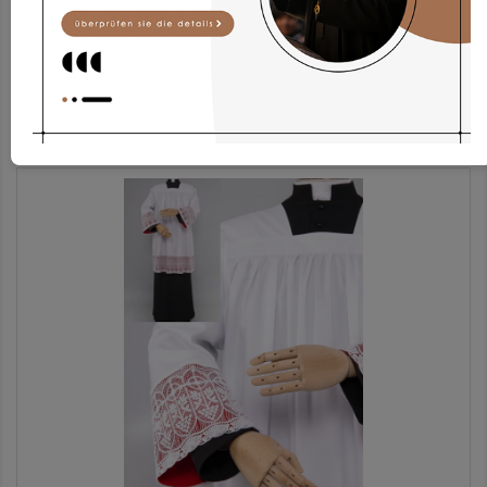
Stola Sth6/bZ
31,84 €