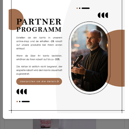
Chorrock Kp2g-3
173,93 €