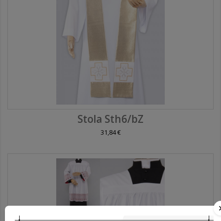
Stola Sth6/bZ
31,84 €