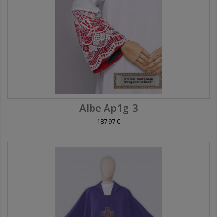
Albe Ap1g-3
187,97 €