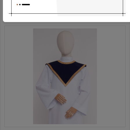
Pelerine PF/sar
51,93 €