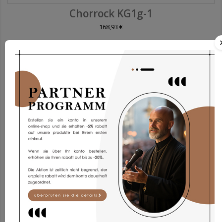
Chorrock KG1g-1
168,93 €