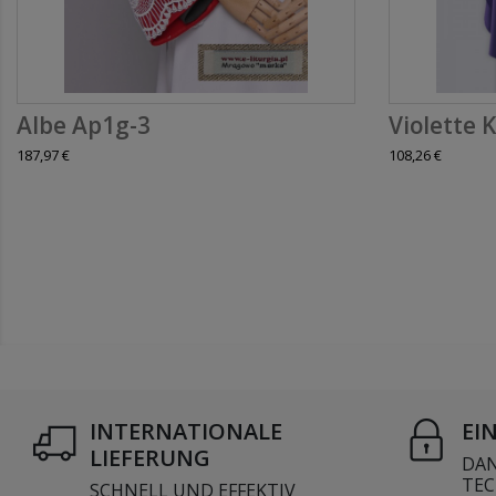
Albe Ap1g-3
Violette K
187,97 €
108,26 €
INTERNATIONALE
EI
LIEFERUNG
DAN
TEC
SCHNELL UND EFFEKTIV