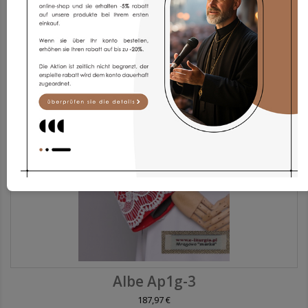
Albe Ap1g-3
187,97 €