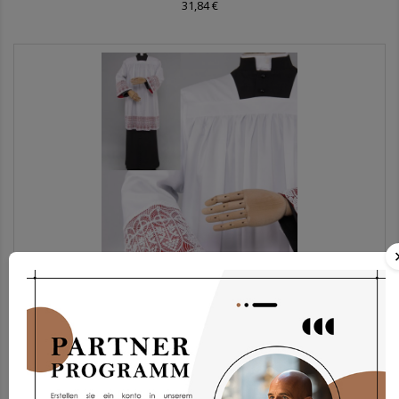
31,84 €
Chorrock Kp2g-3
173,93 €