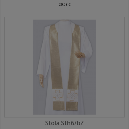
29,53 €
Stola Sth6/bZ