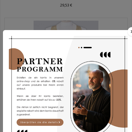
29,53 €
Stola Sth6/bZ