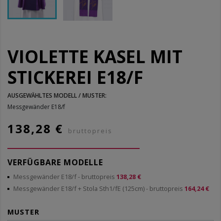
VIOLETTE KASEL MIT
STICKEREI E18/F
AUSGEWÄHLTES MODELL / MUSTER:
Messgewänder E18/f
138,28 €
bruttopreis
VERFÜGBARE MODELLE
Messgewänder E18/f
- bruttopreis
138,28 €
Messgewänder E18/f + Stola Sth1/fE (125cm)
- bruttopreis
164,24 €
MUSTER