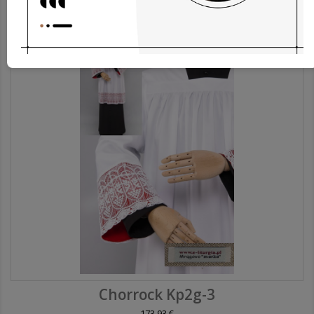
31,84 €
Chorrock Kp2g-3
173,93 €