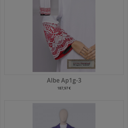
Albe Ap1g-3
187,97 €