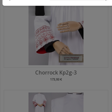
Chorrock Kp2g-3
173,93 €