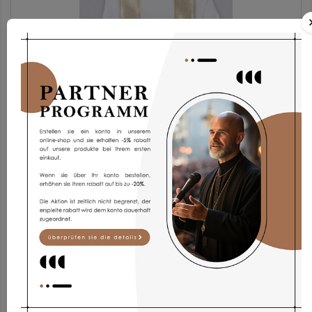
Stola Sth6/bZ
31,84 €