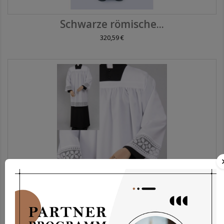
Schwarze römische...
320,59 €