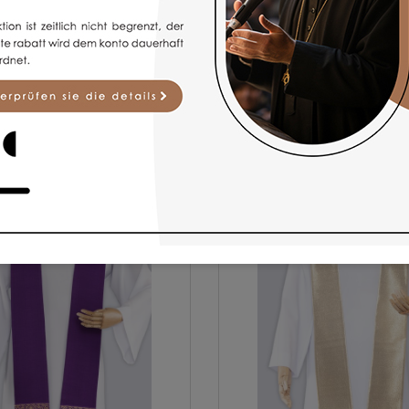
BELIEBTE ARTIKEL
für spirituelle Zwecke bieten wir hochwertige Modelle liturgischer G