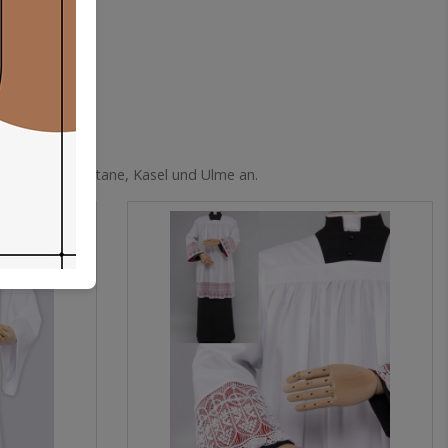
ewänder wie Soutane, Kasel und Ulme an.