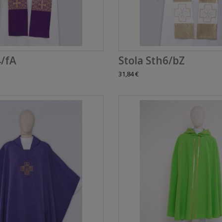
4/fA
Stola Sth6/bZ
31,84 €