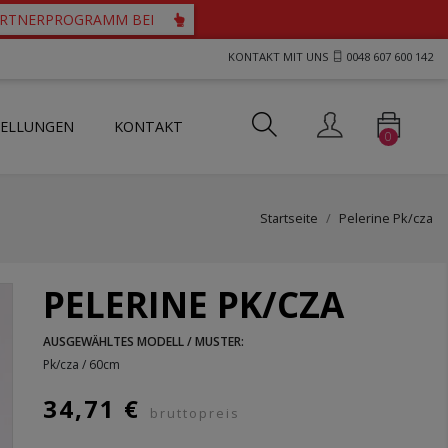
PARTNERPROGRAMM BEI
KONTAKT MIT UNS
0048 607 600 142
TELLUNGEN
KONTAKT
0
ts und Westen für Priester
tartücher mit durchbrochenem Motiv
her mit Guipure-Spitze
Startseite
Pelerine Pk/cza
PELERINE PK/CZA
AUSGEWÄHLTES MODELL / MUSTER:
Pk/cza / 60cm
34,71 €
bruttopreis