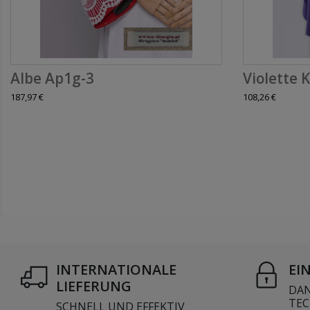
Albe Ap1g-3
Violette K
187,97 €
108,26 €
INTERNATIONALE
EI
LIEFERUNG
DAN
TEC
SCHNELL UND EFFEKTIV