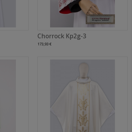
Chorrock Kp2g-3
173,93 €