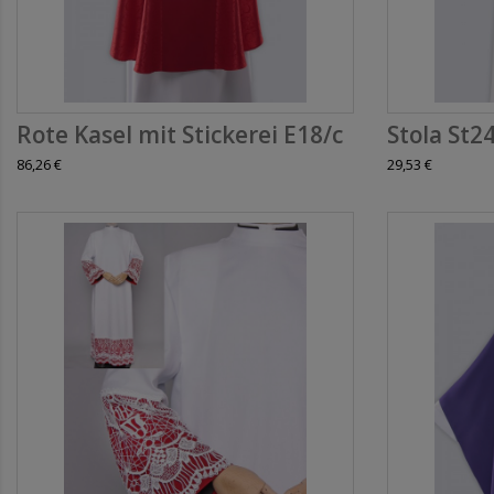
Rote Kasel mit Stickerei E18/c
Stola St2
86,26 €
29,53 €