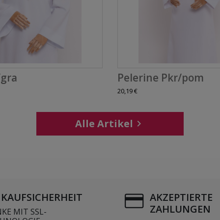
/gra
Pelerine Pkr/pom
20,19 €
Alle Artikel

NKAUFSICHERHEIT
AKZEPTIERTE
ZAHLUNGEN
KE MIT SSL-