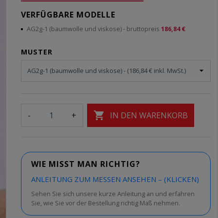
VERFÜGBARE MODELLE
AG2g-1 (baumwolle und viskose)
- bruttopreis
186,84 €
MUSTER

-
+
IN DEN WARENKORB
WIE MISST MAN RICHTIG?
ANLEITUNG ZUM MESSEN ANSEHEN – (KLICKEN)
Sehen Sie sich unsere kurze Anleitung an und erfahren
Sie, wie Sie vor der Bestellung richtig Maß nehmen.