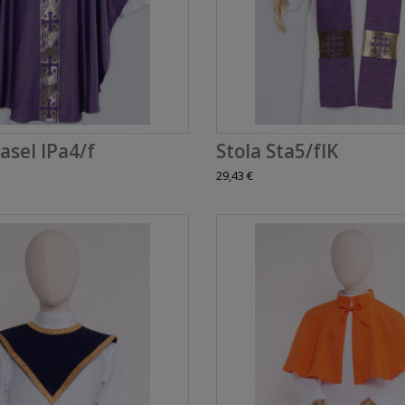
asel IPa4/f
Stola Sta5/fIK
29,43 €