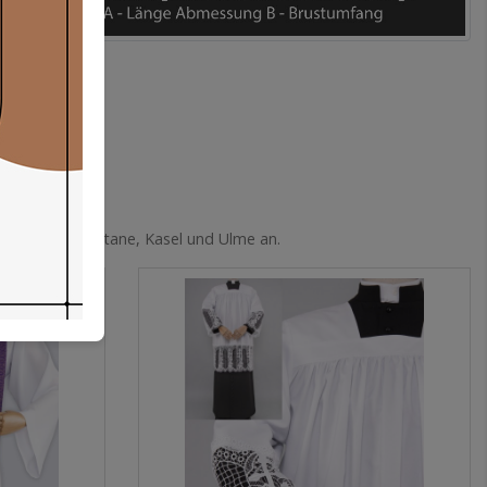
ewänder wie Soutane, Kasel und Ulme an.