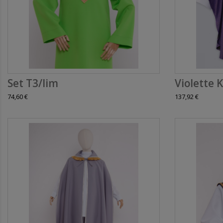
Set T3/lim
Violette K
74,60 €
137,92 €