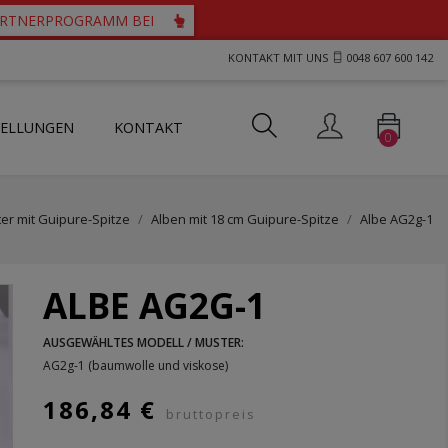
PARTNERPROGRAMM BEI
KONTAKT MIT UNS
0048 607 600 142
TELLUNGEN
KONTAKT
0
ts und Westen für Priester
tartücher mit durchbrochenem Motiv
her mit Guipure-Spitze
ter mit Guipure-Spitze
Alben mit 18 cm Guipure-Spitze
Albe AG2g-1
ALBE AG2G-1
AUSGEWÄHLTES MODELL / MUSTER:
AG2g-1 (baumwolle und viskose)
186,84 €
bruttopreis