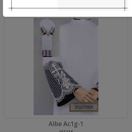
138,37 €
Albe Ac1g-1
197,37 €