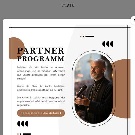
74,84 €
Violette Kasel EPk23/f