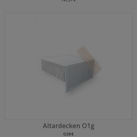
Altardecken O1g
0,58 €