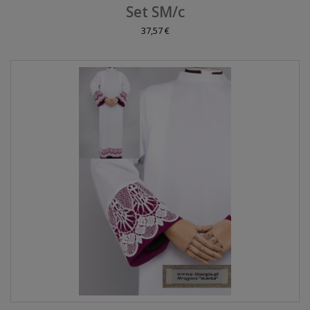
Set SM/c
37,57 €