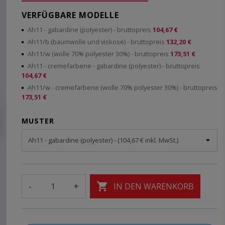
VERFÜGBARE MODELLE
Ah11 - gabardine (polyester)
- bruttopreis
104,67 €
Ah11/b (baumwolle und viskose)
- bruttopreis
132,20 €
Ah11/w (wolle 70% polyester 30%)
- bruttopreis
173,51 €
Ah11 - cremefarbene - gabardine (polyester)
- bruttopreis
104,67 €
Ah11/w - cremefarbene (wolle 70% polyester 30%)
- bruttopreis
173,51 €
MUSTER

-
+
IN DEN WARENKORB