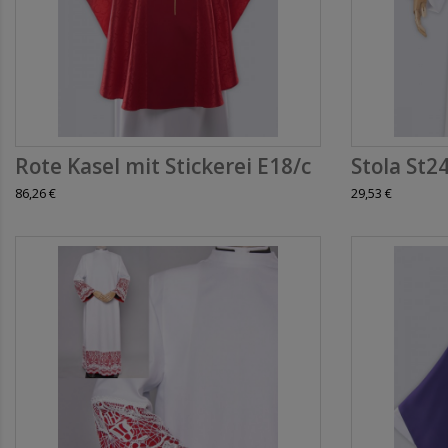
Rote Kasel mit Stickerei E18/c
Stola St2
86,26 €
29,53 €