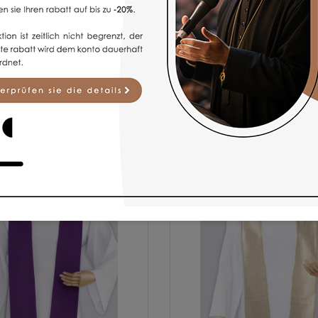
BELIEBTE ARTIKEL
für spirituelle Zwecke bieten wir hochwertige Modelle liturgischer G