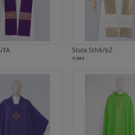
4/fA
Stola Sth6/bZ
31,84 €