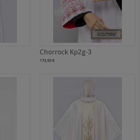
Chorrock Kp2g-3
173,93 €