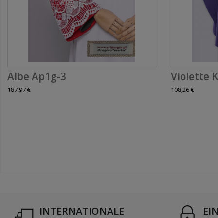
Albe Ap1g-3
Violette K
187,97 €
108,26 €
INTERNATIONALE
EI