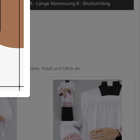
ewänder wie Soutane, Kasel und Ulme an.