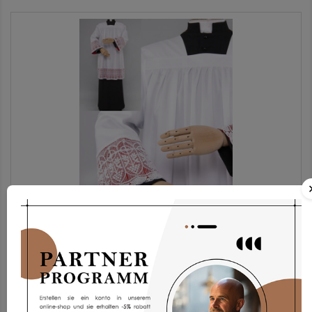
Chorrock Kp2g-3
173,93 €