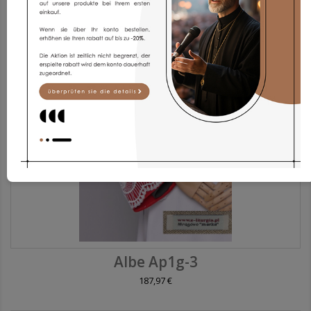
Albe Ap1g-3
187,97 €