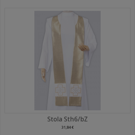
Stola Sth6/bZ
31,84 €