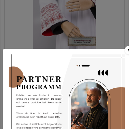
Chorrock Kp2g-3
173,93 €