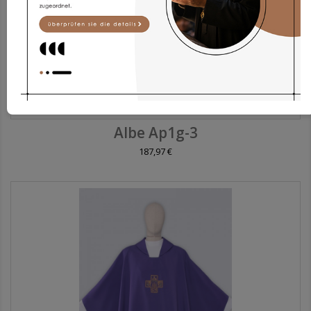
Albe Ap1g-3
187,97 €