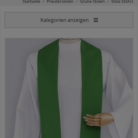
Startseite
Priesterstolen
Grüne Stolen
Stola St3A/z
Kategorien anzeigen