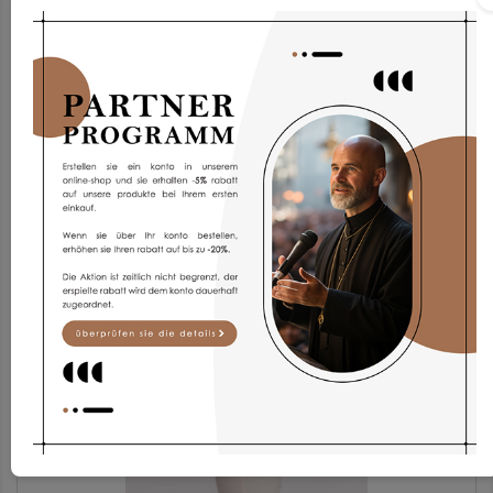
Pelerine PF/sar
51,93 €