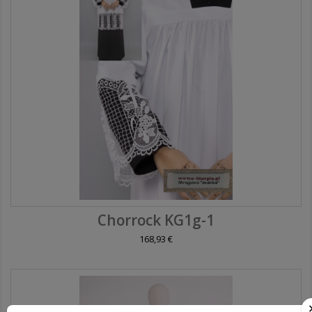
Chorrock KG1g-1
168,93 €