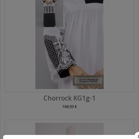
Chorrock KG1g-1
168,93 €