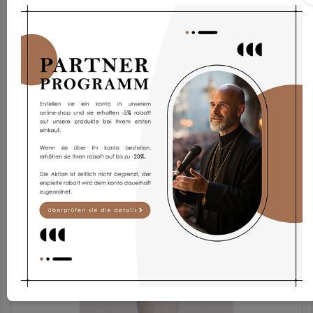
Pelerine PF/sar
51,93 €