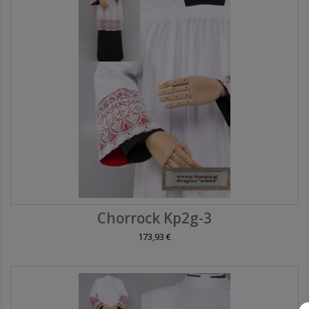
Chorrock Kp2g-3
173,93 €