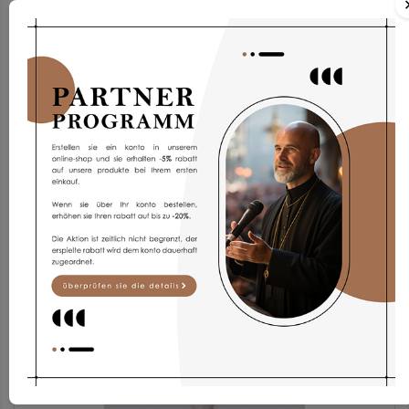
Albe Ap1g-3
187,97 €