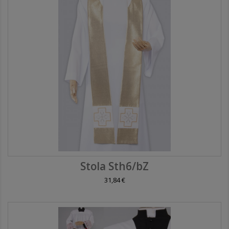
Stola Sth6/bZ
31,84 €