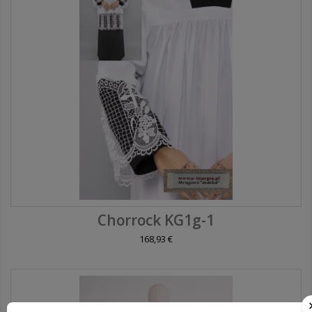
Chorrock KG1g-1
168,93 €