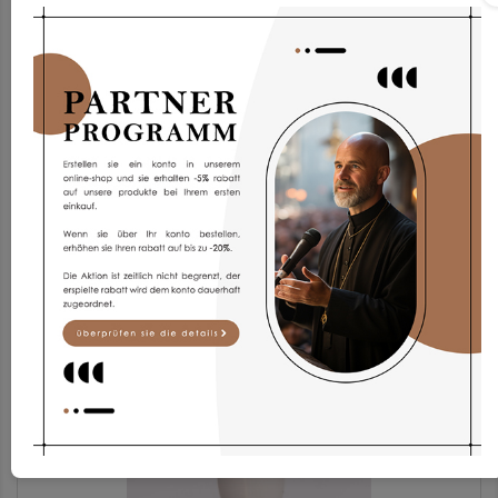
Pelerine PF/sar
51,93 €