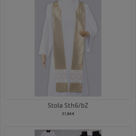
Stola Sth6/bZ
31,84 €