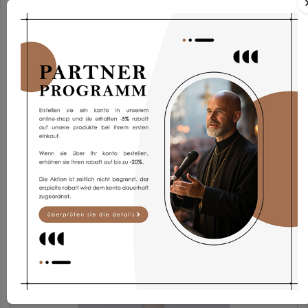
Albe Ap1g-3
187,97 €