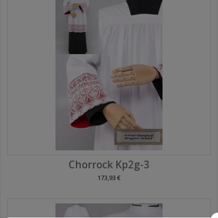
Chorrock Kp2g-3
173,93 €