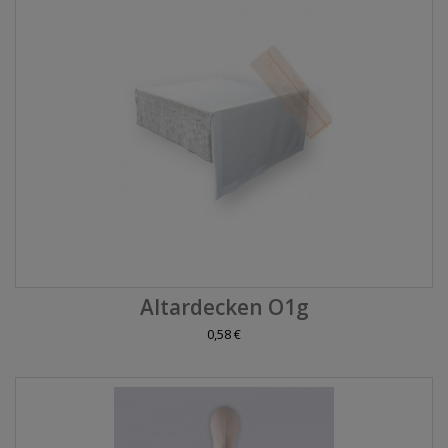
Altardecken O1g
0,58 €