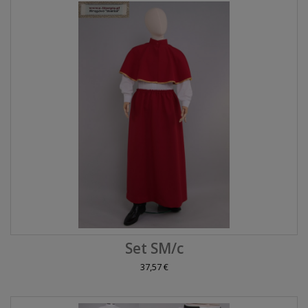
Set SM/c
37,57 €