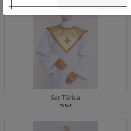
Set T3/bia
74,84 €