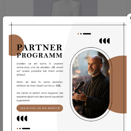
Albe AP6p
81,10 €