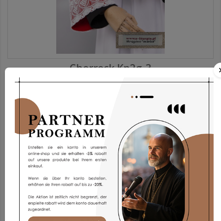
Chorrock Kp2g-3
173,93 €