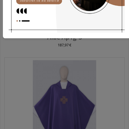
Albe Ap1g-3
187,97 €