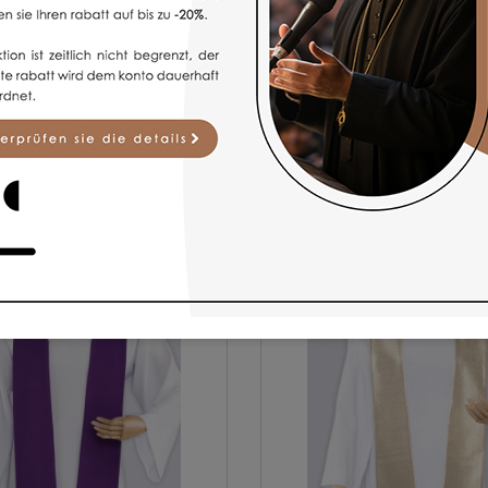
BELIEBTE ARTIKEL
für spirituelle Zwecke bieten wir hochwertige Modelle liturgischer G