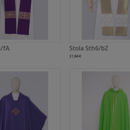
4/fA
Stola Sth6/bZ
31,84 €