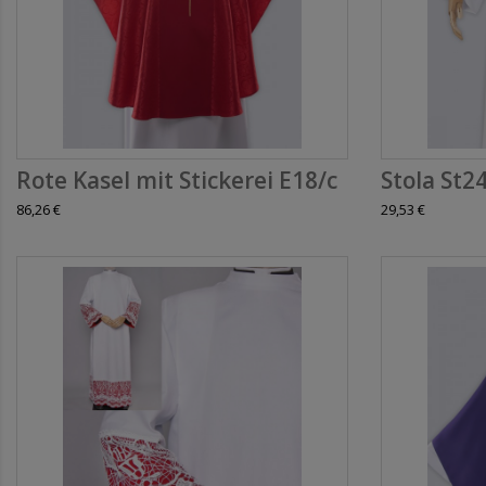
Rote Kasel mit Stickerei E18/c
Stola St2
86,26 €
29,53 €