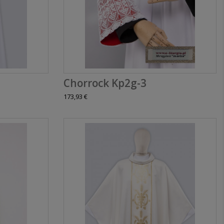
Chorrock Kp2g-3
173,93 €