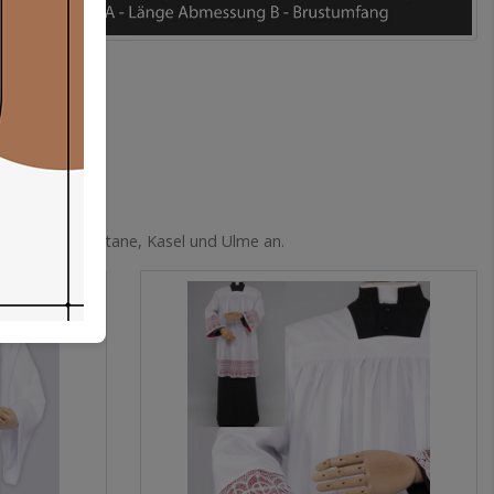
ewänder wie Soutane, Kasel und Ulme an.