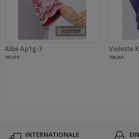
Albe Ap1g-3
Violette K
187,97 €
108,26 €
INTERNATIONALE
EI