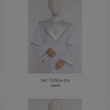
Set T2/bia-sre
74,84 €