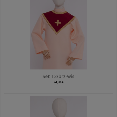
Set T2/brz-wis
74,84 €