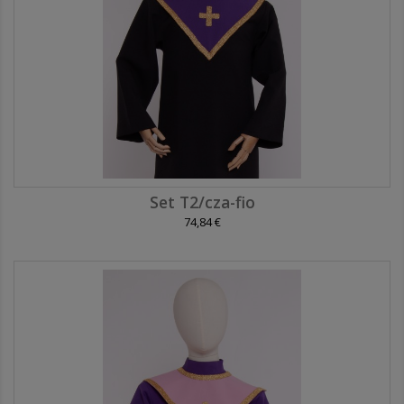
Set T2/cza-fio
74,84 €