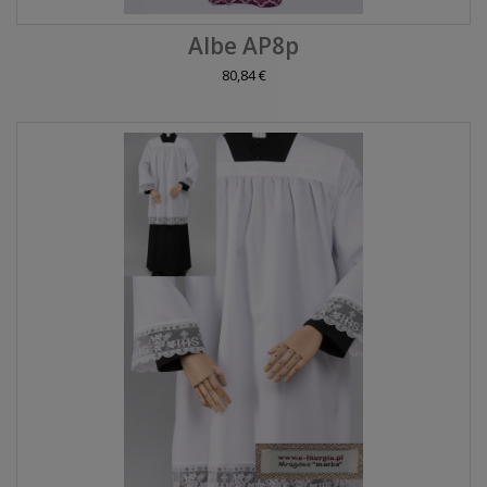
Albe AP8p
80,84 €