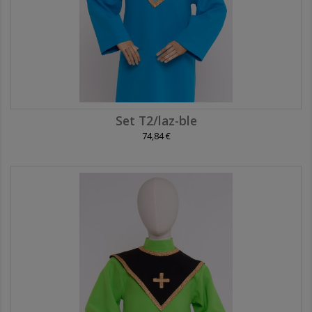
Set T2/laz-ble
74,84 €