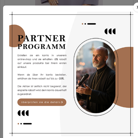
Set T2/sar-sza
74,84 €