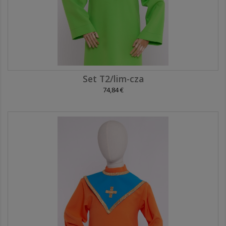
Set T2/lim-cza
74,84 €