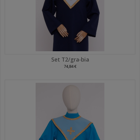
Set T2/gra-bia
74,84 €