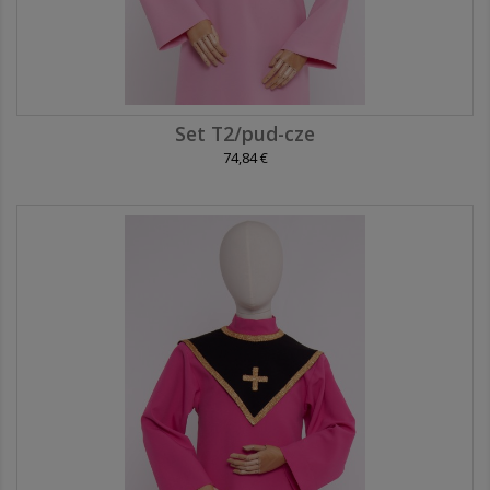
Set T2/pud-cze
74,84 €