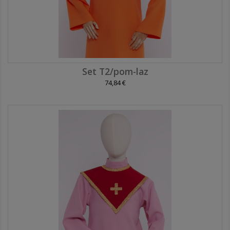
Set T2/pom-laz
74,84 €