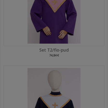
Set T2/fio-pud
74,84 €