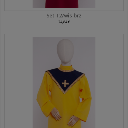
Set T2/wis-brz
74,84 €