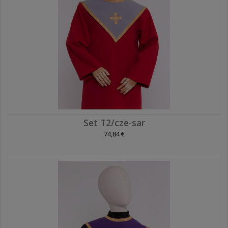
Set T2/cze-sar
74,84 €