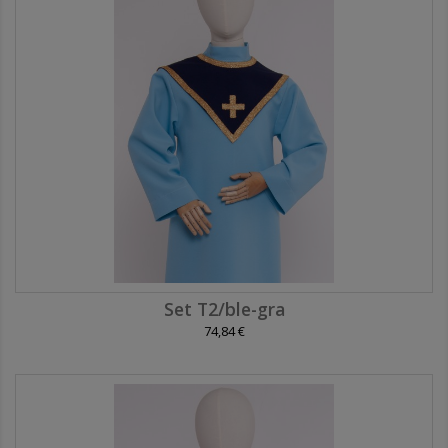
Set T2/ble-gra
74,84 €