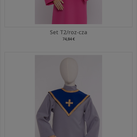
Set T2/roz-cza
74,84 €