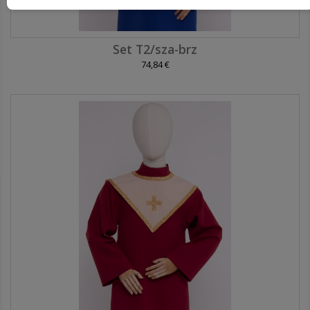
Set T2/sza-brz
74,84 €