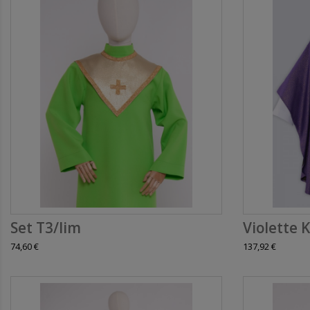
Set T3/lim
Violette K
74,60 €
137,92 €