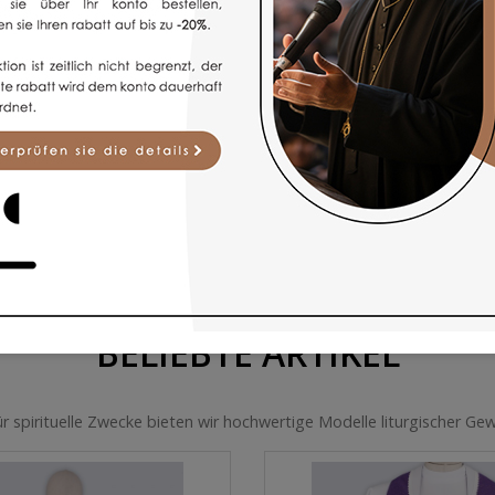
BELIEBTE ARTIKEL
für spirituelle Zwecke bieten wir hochwertige Modelle liturgischer G