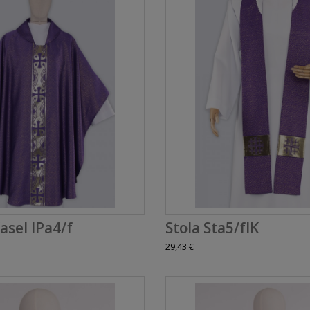
asel IPa4/f
Stola Sta5/fIK
29,43 €