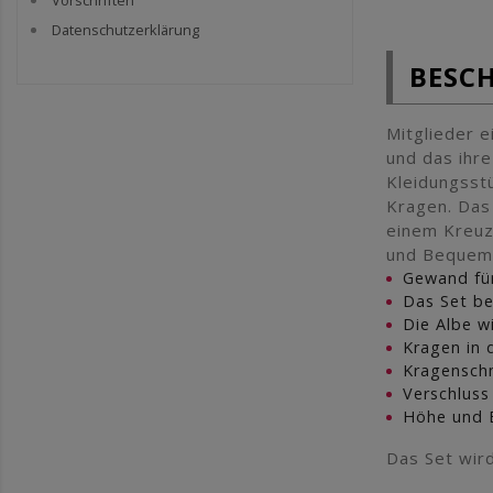
Vorschriften
Datenschutzerklärung
BESC
Mitglieder e
und das ihre
Kleidungsst
Kragen. Das
einem Kreuz 
und Bequeml
Gewand für
Das Set be
Die Albe w
Kragen in 
Kragenschm
Verschluss
Höhe und 
Das Set wir