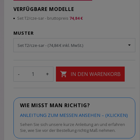
VERFÜGBARE MODELLE
Set T2/cze-sar
- bruttopreis
74,84 €
MUSTER

-
+
IN DEN WARENKORB
WIE MISST MAN RICHTIG?
ANLEITUNG ZUM MESSEN ANSEHEN – (KLICKEN)
Sehen Sie sich unsere kurze Anleitung an und erfahren
Sie, wie Sie vor der Bestellung richtig Maß nehmen.