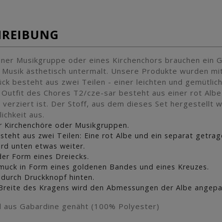
HREIBUNG
iner Musikgruppe oder eines Kirchenchors brauchen ein G
 Musik ästhetisch untermalt. Unsere Produkte wurden mit 
ück besteht aus zwei Teilen - einer leichten und gemütli
 Outfit des Chores T2/cze-sar besteht aus einer rot Alb
verziert ist. Der Stoff, aus dem dieses Set hergestellt wi
ichkeit aus.
 Kirchenchöre oder Musikgruppen.
steht aus zwei Teilen: Eine rot Albe und ein separat getra
ird unten etwas weiter.
der Form eines Dreiecks.
uck in Form eines goldenen Bandes und eines Kreuzes.
 durch Druckknopf hinten.
Breite des Kragens wird den Abmessungen der Albe angepa
d aus Gabardine genäht (100% Polyester)