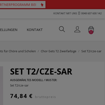
PARTNERPROGRAMM BEI
KONTAKT MIT UNS
0048 607 600 142
TELLUNGEN
KONTAKT
0
ts und Westen für Priester
tartücher mit durchbrochenem Motiv
her mit Guipure-Spitze
ts für Chöre und Scholen
Chor-Sets T2 Zweifarbige
Set T2/cze-sar
SET T2/CZE-SAR
AUSGEWÄHLTES MODELL / MUSTER:
Set T2/cze-sar
74,84 €
bruttopreis