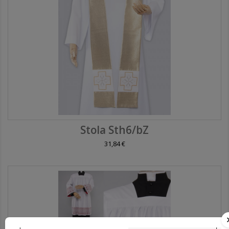
Stola Sth6/bZ
31,84 €