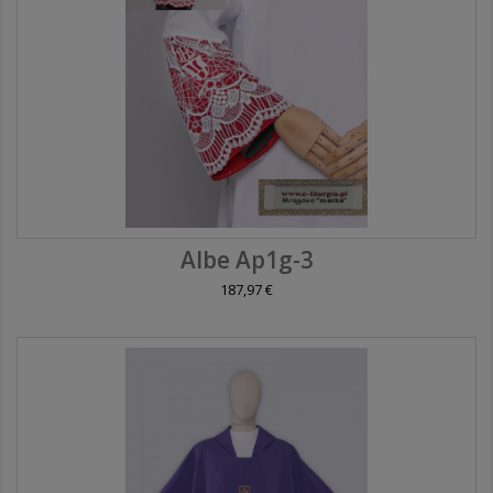
Albe Ap1g-3
187,97 €