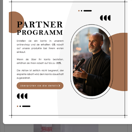
Chorrock Kp2g-3
173,93 €