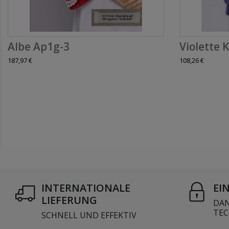
Albe Ap1g-3
Violette K
187,97 €
108,26 €
INTERNATIONALE
EI
LIEFERUNG
DAN
TEC
SCHNELL UND EFFEKTIV