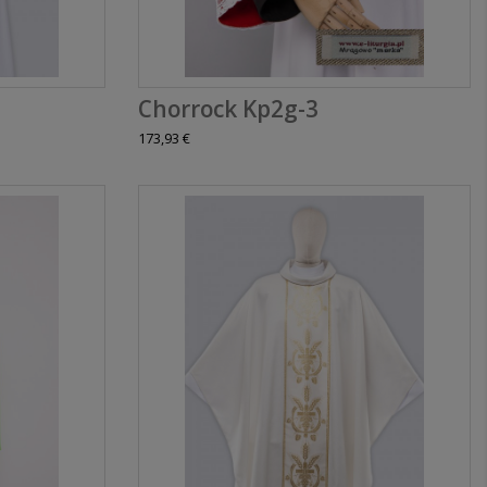
Chorrock Kp2g-3
173,93 €