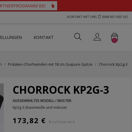
PARTNERPROGRAMM BEI
KONTAKT MIT UNS
0048 607 600 142
TELLUNGEN
KONTAKT
0
ts und Westen für Priester
tartücher mit durchbrochenem Motiv
her mit Guipure-Spitze
n
Prälaten-Chorhemden mit 18 cm Guipure-Spitze
Chorrock Kp2g-3
CHORROCK KP2G-3
AUSGEWÄHLTES MODELL / MUSTER:
Kp2g-3 (baumwolle und viskose)
173,82 €
bruttopreis