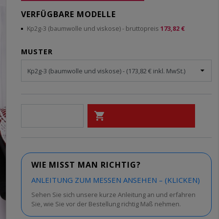
VERFÜGBARE MODELLE
Kp2g-3 (baumwolle und viskose)
- bruttopreis
173,82 €
MUSTER

-
+
IN DEN WARENKORB
WIE MISST MAN RICHTIG?
ANLEITUNG ZUM MESSEN ANSEHEN – (KLICKEN)
Sehen Sie sich unsere kurze Anleitung an und erfahren
Sie, wie Sie vor der Bestellung richtig Maß nehmen.