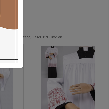
ewänder wie Soutane, Kasel und Ulme an.