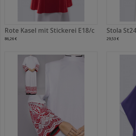
Rote Kasel mit Stickerei E18/c
Stola St2
86,26 €
29,53 €