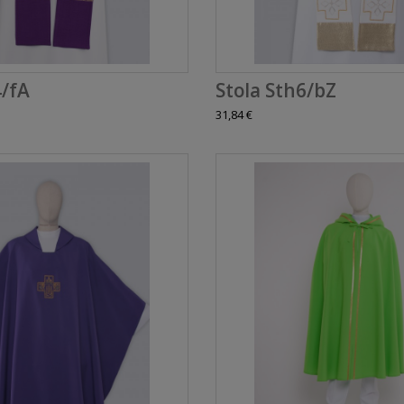
4/fA
Stola Sth6/bZ
31,84 €