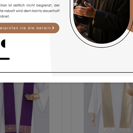
BELIEBTE ARTIKEL
für spirituelle Zwecke bieten wir hochwertige Modelle liturgischer G