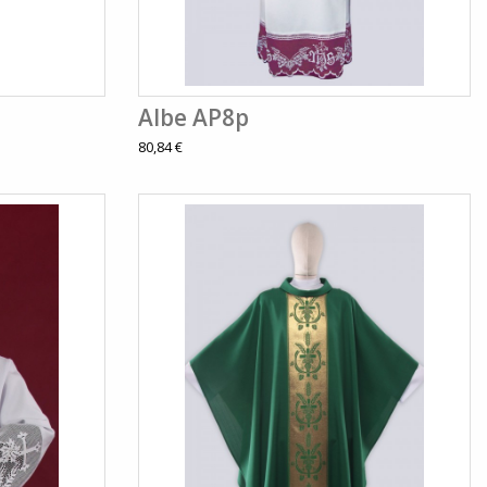
Albe AP8p
80,84 €