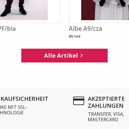
PF/bia
Albe A9/cza
89,14 €
Alle Artikel

NKAUFSICHERHEIT
AKZEPTIERTE
ZAHLUNGEN
KE MIT SSL-
HNOLOGIE
TRANSFER, VISA,
MASTERCARD