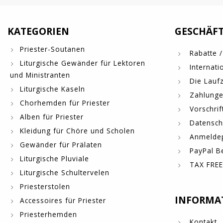
KATEGORIEN
GESCHÄF
Priester-Soutanen
Rabatte /
Liturgische Gewänder für Lektoren
Internati
und Ministranten
Die Laufz
Liturgische Kaseln
Zahlung
Chorhemden für Priester
Vorschrif
Alben für Priester
Datensch
Kleidung für Chöre und Scholen
Anmelde
Gewänder für Prälaten
PayPal B
Liturgische Pluviale
TAX FREE
Liturgische Schultervelen
Priesterstolen
INFORMA
Accessoires für Priester
Priesterhemden
Kontakt