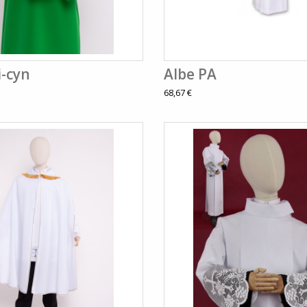
i-cyn
Albe PA
68,67 €