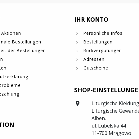
T
IHR KONTO
 Aktionen
Persönliche Infos
onale Bestellungen
Bestellungen
eit der Bestellungen
Rückvergütungen
en
Adressen
ten
Gutscheine
utzerklärung
probleme
SHOP-EINSTELLUNG
ezahlung
Liturgische Kleidung
Liturgische Gewände
Alben.
TION
ul. Lubelska 44
11-700 Mrągowo