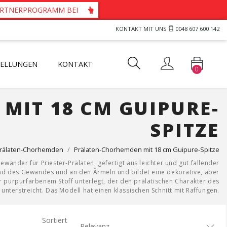
PARTNERPROGRAMM BEI
KONTAKT MIT UNS
0048 607 600 142
TELLUNGEN
KONTAKT
0
ts und Westen für Priester
tartücher mit durchbrochenem Motiv
her mit Guipure-Spitze
MIT 18 CM GUIPURE-
SPITZE
rälaten-Chorhemden
Prälaten-Chorhemden mit 18 cm Guipure-Spitze
änder für Priester-Prälaten, gefertigt aus leichter und gut fallender
and des Gewandes und an den Ärmeln und bildet eine dekorative, aber
r purpurfarbenem Stoff unterlegt, der den prälatischen Charakter des
nterstreicht. Das Modell hat einen klassischen Schnitt mit Raffungen.
Sortiert
Relevanz