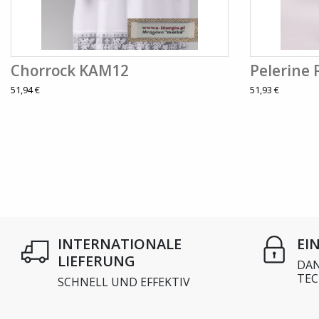
Chorrock KAM12
Pelerine 
51,94 €
51,93 €
INTERNATIONALE
EI
LIEFERUNG
DAN
TEC
SCHNELL UND EFFEKTIV