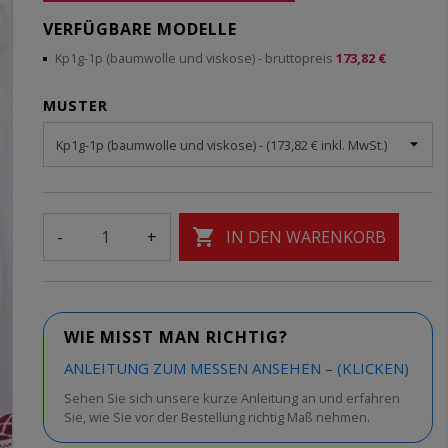
VERFÜGBARE MODELLE
Kp1g-1p (baumwolle und viskose)
- bruttopreis
173,82 €
MUSTER

-
+
IN DEN WARENKORB
WIE MISST MAN RICHTIG?
ANLEITUNG ZUM MESSEN ANSEHEN – (KLICKEN)
Sehen Sie sich unsere kurze Anleitung an und erfahren
Sie, wie Sie vor der Bestellung richtig Maß nehmen.