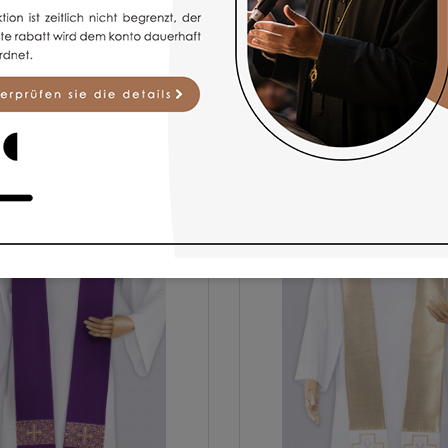
BELIEBTE ARTIKEL
für spirituelle Zwecke bieten wir hochwertige Modelle liturgischer G