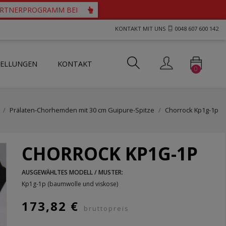
PARTNERPROGRAMM BEI
KONTAKT MIT UNS
0048 607 600 142
TELLUNGEN
KONTAKT
0
ts und Westen für Priester
tartücher mit durchbrochenem Motiv
her mit Guipure-Spitze
Prälaten-Chorhemden mit 30 cm Guipure-Spitze
Chorrock Kp1g-1p
CHORROCK KP1G-1P
AUSGEWÄHLTES MODELL / MUSTER:
Kp1g-1p (baumwolle und viskose)
173,82 €
bruttopreis