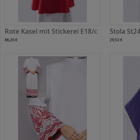
Rote Kasel mit Stickerei E18/c
Stola St2
86,26 €
29,53 €