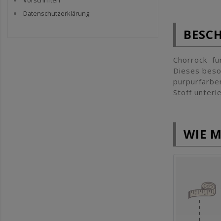
Vorschriften
Datenschutzerklärung
BESC
Chorrock für
Dieses beso
purpurfarben
Stoff unter
WIE 