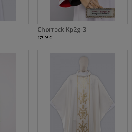
Chorrock Kp2g-3
173,93 €