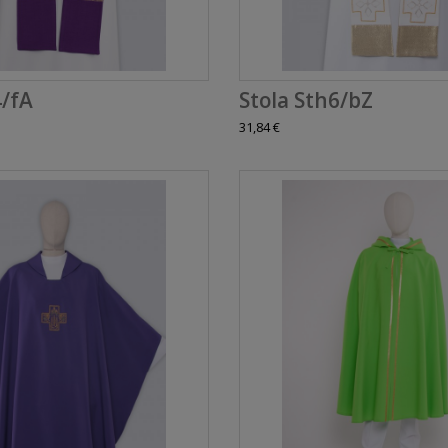
4/fA
Stola Sth6/bZ
31,84 €