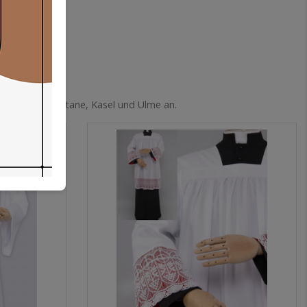
ewänder wie Soutane, Kasel und Ulme an.