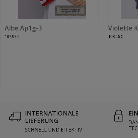
Albe Ap1g-3
Violette K
187,97 €
108,26 €
INTERNATIONALE
EI
LIEFERUNG
DAN
TEC
SCHNELL UND EFFEKTIV