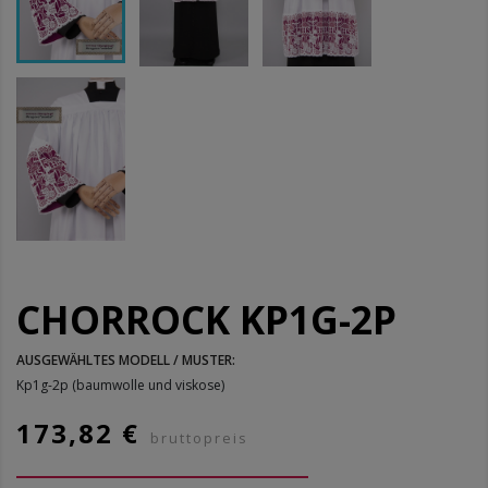
CHORROCK KP1G-2P
AUSGEWÄHLTES MODELL / MUSTER:
Kp1g-2p (baumwolle und viskose)
173,82 €
bruttopreis