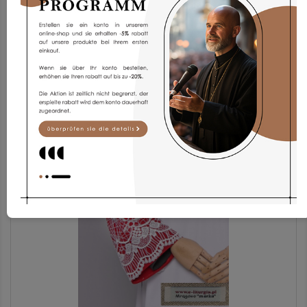
Chorrock Kp2g-3
173,93 €