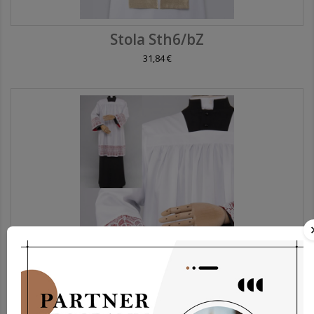
Stola Sth6/bZ
31,84 €