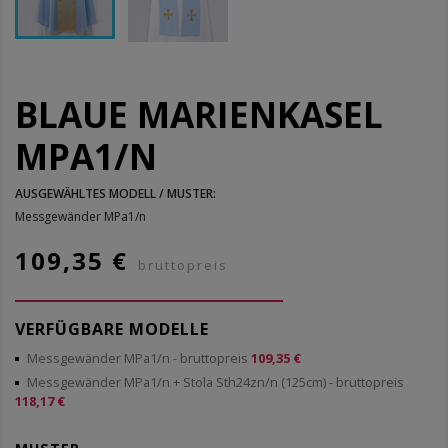
BLAUE MARIENKASEL
MPA1/N
AUSGEWÄHLTES MODELL / MUSTER:
Messgewänder MPa1/n
109,35 €
bruttopreis
VERFÜGBARE MODELLE
Messgewänder MPa1/n
- bruttopreis
109,35 €
Messgewänder MPa1/n + Stola Sth24zn/n (125cm)
- bruttopreis
118,17 €