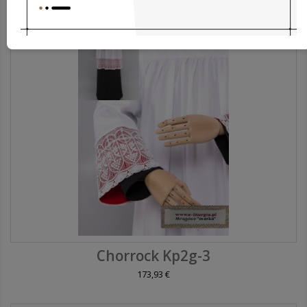
Chorrock Kp2g-3
173,93 €