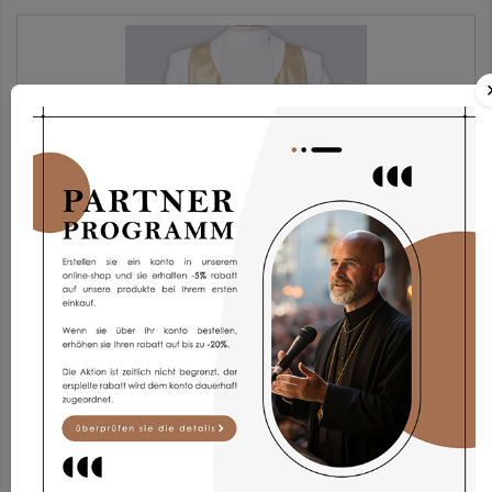
Stola Sth6/bZ
31,84 €