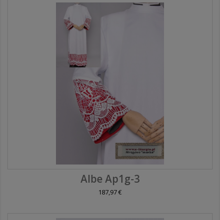
Albe Ap1g-3
187,97 €