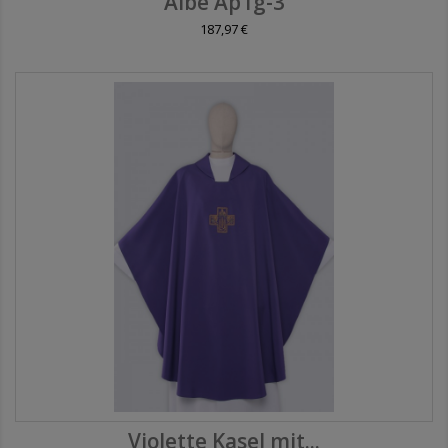
Albe Ap1g-3
187,97 €
Violette Kasel mit...