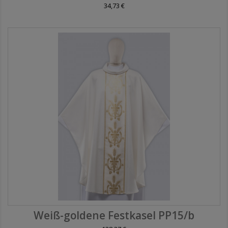
34,73 €
Weiß-goldene Festkasel PP15/b