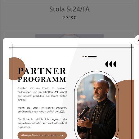
Stola St24/fA
29,53 €