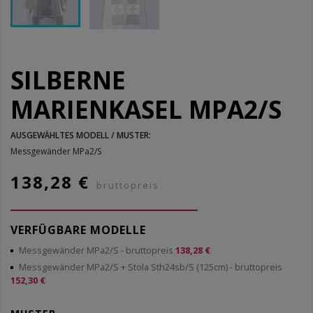
SILBERNE
MARIENKASEL MPA2/S
AUSGEWÄHLTES MODELL / MUSTER:
Messgewänder MPa2/S
138,28 €
bruttopreis
VERFÜGBARE MODELLE
Messgewänder MPa2/S
- bruttopreis
138,28 €
Messgewänder MPa2/S + Stola Sth24sb/S (125cm)
- bruttopreis
152,30 €