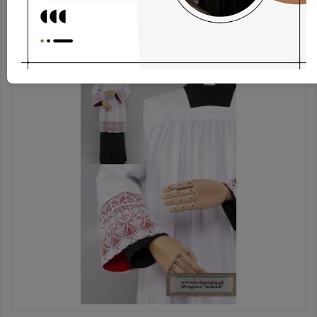
Stola Sth6/bZ
31,84 €