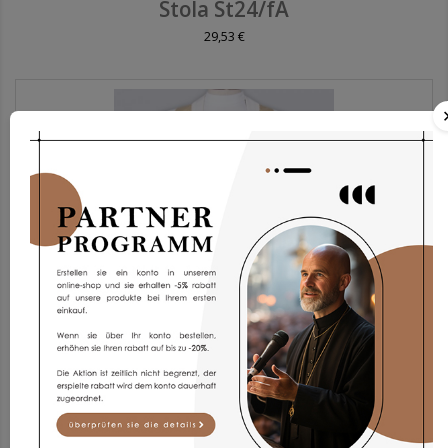
Stola St24/fA
29,53 €
Stola Sth6/bZ