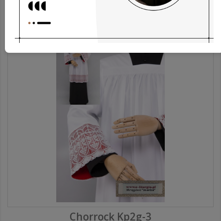
31,84 €
Chorrock Kp2g-3