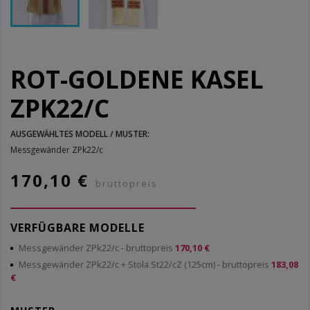
ROT-GOLDENE KASEL
ZPK22/C
AUSGEWÄHLTES MODELL / MUSTER:
Messgewänder ZPk22/c
170,10 €
bruttopreis
VERFÜGBARE MODELLE
Messgewänder ZPk22/c
- bruttopreis
170,10 €
Messgewänder ZPk22/c + Stola St22/cZ (125cm)
- bruttopreis
183,08
€