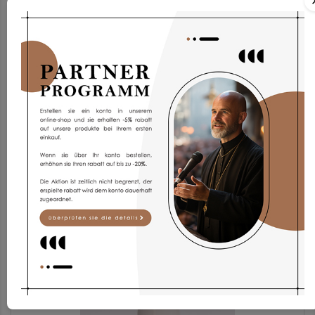
Pelerine PF/sar
51,93 €