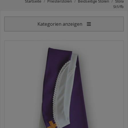
Startseite
Priesterstolen
Beidseitige Stolen
Stola
St1/fb
Kategorien anzeigen